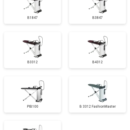
B1847
B3847
B3312
B4312
PIB100
B 3312 FashionMaster