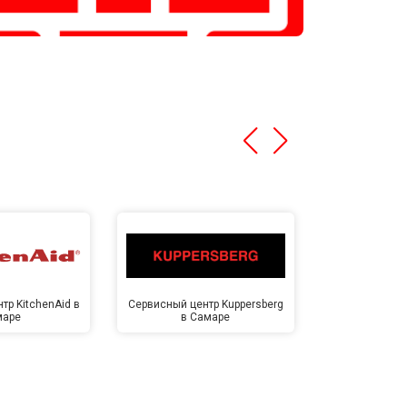
тр KitchenAid в
Сервисный центр Kuppersberg
Сервисный ц
маре
в Самаре
Са