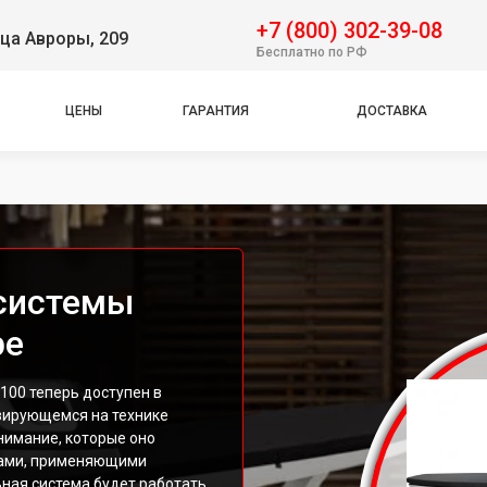
+7 (800) 302-39-08
ца Авроры, 209
Бесплатно по РФ
ЦЕНЫ
ГАРАНТИЯ
ДОСТАВКА
 системы
ре
100 теперь доступен в
зирующемся на технике
нимание, которые оно
тами, применяющими
ная система будет работать