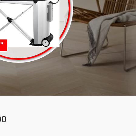
та
00