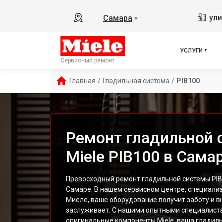
ули
Самара
▼
УСЛУГИ
Сервисный ремонт
Главная
/
Гладильная система
/
PIB100
Ремонт гладильной
Miele PIB100 в Сама
Превосходный ремонт гладильной системы PIB
Самаре. В нашем сервисном центре, специали
Миеле, ваше оборудование получит заботу и в
заслуживает. С нашими опытными специалис
оригинальные компоненты Miele, ваша гладиль