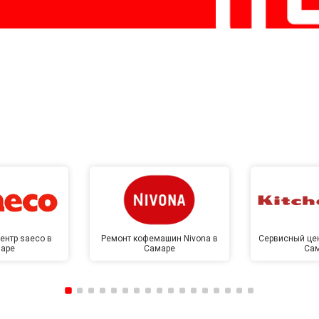
ентр saeco в
Ремонт кофемашин Nivona в
Сервисный цен
аре
Самаре
Са