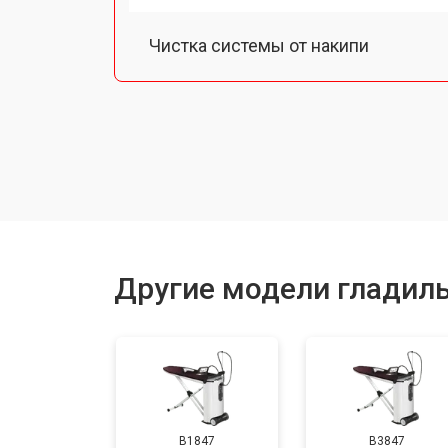
Чистка системы от накипи
Замена или восстановление подо
Устранение утечки воды
Ремонт или замена парогенератора
Другие модели гладиль
B1847
B3847