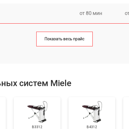
от 80 мин
о
швы
от 130 мин
о
Показать весь прайс
от 60 мин
о
от 110 мин
о
ных систем Miele
B3312
B4312