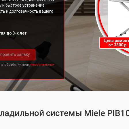
у и быстрое устранение
ть и долговечность вашего
ия до 3-х лет
Цена ремон
от 3300 р.
править заявку
 на обработку моих
персональных
гладильной системы Miele PIB1