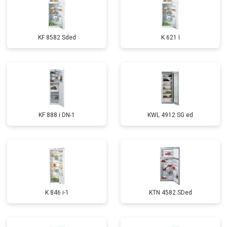
KF 8582 Sded
K 621 I
KF 888 i DN-1
KWL 4912 SG ed
K 846 i-1
KTN 4582 SDed