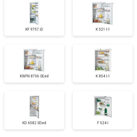
KF 9757 iD
K 521 I-1
KWFN 8706 SEed
K 854 I-1
KD 6582 SDed
F 524 I