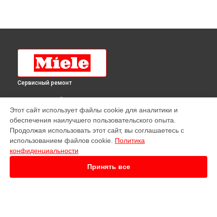
Сервисный ремонт
ВЫБЕРИ СВОЙ ГОРОД
Этот сайт использует файлы cookie для аналитики и
Ремонт холодильника Miele в
Краснодаре
обеспечения наилучшего пользовательского опыта.
Ремонт холодильника Miele в
Ростове-на-Дону
Продолжая использовать этот сайт, вы соглашаетесь с
Ремонт холодильника Miele в
Нижнем Новгороде
использованием файлов cookie.
Политика
конфиденциальности
Ремонт холодильника Miele в
Новосибирске
Ремонт холодильника Miele в
Челябинске
Принять все
Ремонт холодильника Miele в
Екатеринбурге
Ремонт холодильника Miele в
Казани
Ремонт холодильника Miele в
Уфе
Ремонт холодильника Miele в
Воронеже