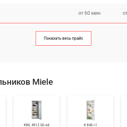
от 60 мин
о
еления
от 60 мин
о
Показать весь прайс
от 50 мин
о
от 70 мин
о
ьников Miele
от 60 мин
о
от 70 мин
о
KWL 4912 SG ed
K 846 i-1