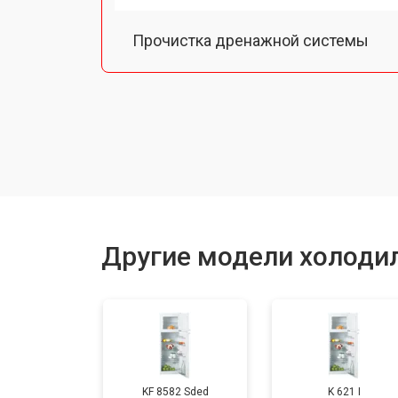
Прочистка дренажной системы
Ремонт датчика морозильного отд
Ремонт испарителя
Устранение засора трубопровода
Другие модели холодил
Замена трубопровода
Замена таймера
KF 8582 Sded
K 621 I