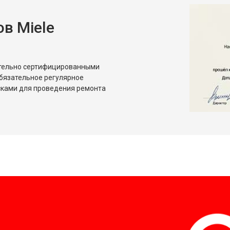
в Miele
от 80 мин
о
от 50 мин
о
ительно сертифицированными
бязательное регулярное
сками для проведения ремонта
?