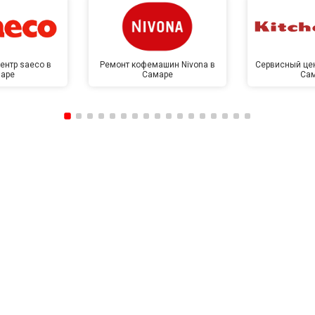
ентр saeco в
Ремонт кофемашин Nivona в
Сервисный цен
аре
Самаре
Са