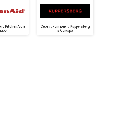
тр KitchenAid в
Сервисный центр Kuppersberg
Сервисный ц
маре
в Самаре
Са