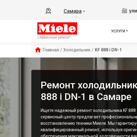
ули
Самара
▼
УСЛУГИ
Сервисный ремонт
Главная
/
Холодильник
/
KF 888 i DN-1
Ремонт холодильник
888 i DN-1 в Самаре
Ищете надежный ремонт холодильника KF 888 i
сервисный центр предлагает профессиональны
восстановлению техники Миеле. Мы гарантиру
квалифицированный ремонт, используя оригин
обеспечения максимальной долговечности ва