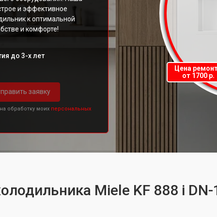
строе и эффективное
дильник к оптимальной
бстве и комфорте!
ия до 3-х лет
Цена ремон
от 1700 р.
править заявку
 на обработку моих
персональных
олодильника Miele KF 888 i DN-