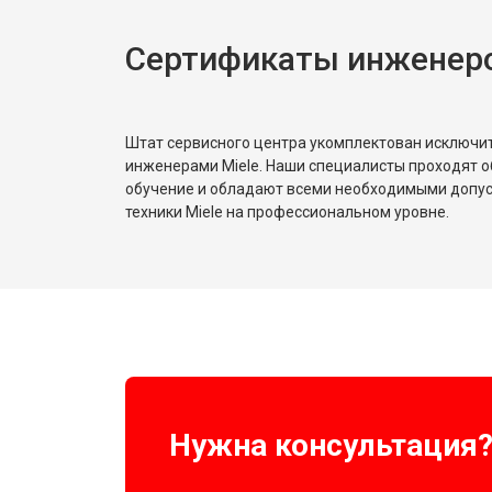
Сертификаты инженеро
Замена реле
Устранение утечки хладагента
Штат сервисного центра укомплектован исключ
инженерами Miele. Наши специалисты проходят о
обучение и обладают всеми необходимыми допу
техники Miele на профессиональном уровне.
Нужна консультация