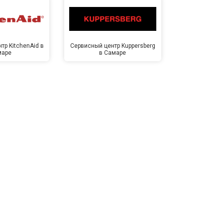
тр KitchenAid в
Сервисный центр Kuppersberg
Сервисный ц
маре
в Самаре
Са