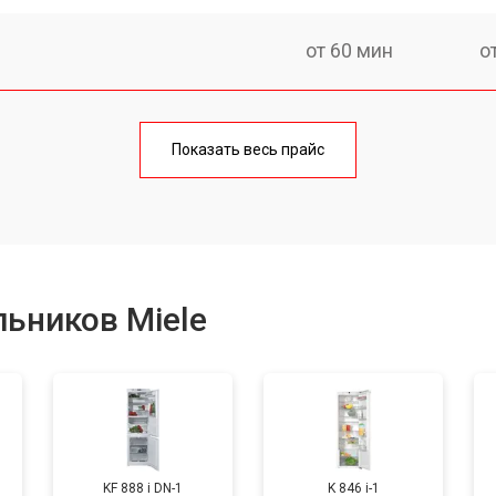
от 60 мин
о
еления
от 60 мин
о
Показать весь прайс
от 50 мин
о
от 70 мин
о
ьников Miele
от 60 мин
о
от 70 мин
о
KF 888 i DN-1
K 846 i-1