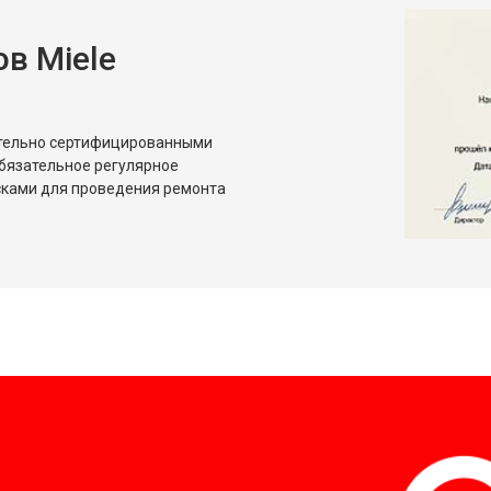
в Miele
от 80 мин
о
от 50 мин
о
ительно сертифицированными
бязательное регулярное
сками для проведения ремонта
?