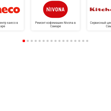
ентр saeco в
Ремонт кофемашин Nivona в
Сервисный цен
аре
Самаре
Са