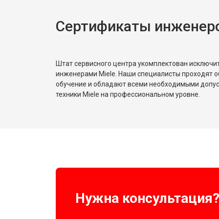
Сертификаты инженеро
Замена реле
Устранение утечки хладагента
Штат сервисного центра укомплектован исключ
инженерами Miele. Наши специалисты проходят о
обучение и обладают всеми необходимыми допу
техники Miele на профессиональном уровне.
Нужна консультация