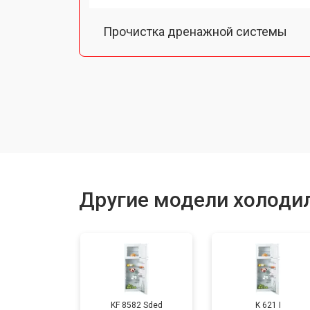
Прочистка дренажной системы
Ремонт датчика морозильного отд
Ремонт испарителя
Устранение засора трубопровода
Другие модели холодил
Замена трубопровода
Замена таймера
KF 8582 Sded
K 621 I