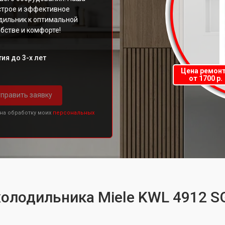
строе и эффективное
дильник к оптимальной
бстве и комфорте!
ия до 3-х лет
Цена ремон
от 1700 р.
править заявку
 на обработку моих
персональных
холодильника Miele KWL 4912 S