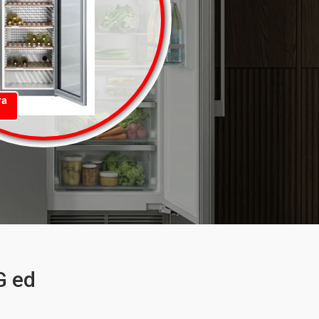
та
G ed