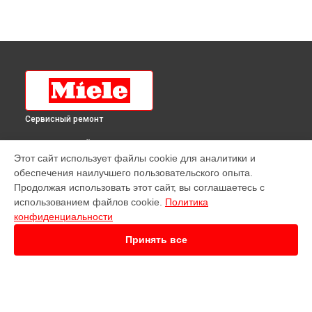
Сервисный ремонт
ВЫБЕРИ СВОЙ ГОРОД
Этот сайт использует файлы cookie для аналитики и
Ремонт посудомоечной машины G 6060 SCVI JUBILEE Miele
обеспечения наилучшего пользовательского опыта.
в
Краснодаре
Продолжая использовать этот сайт, вы соглашаетесь с
Ремонт посудомоечной машины G 6060 SCVI JUBILEE Miele
использованием файлов cookie.
Политика
в
Ростове-на-Дону
конфиденциальности
Ремонт посудомоечной машины G 6060 SCVI JUBILEE Miele
в
Нижнем Новгороде
Принять все
Ремонт посудомоечной машины G 6060 SCVI JUBILEE Miele
в
Новосибирске
Ремонт посудомоечной машины G 6060 SCVI JUBILEE Miele
в
Челябинске
Ремонт посудомоечной машины G 6060 SCVI JUBILEE Miele