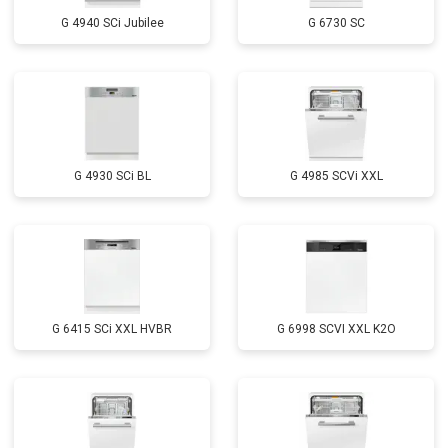
Замена заливного шланга с
от 1100 ₽
Заказать
системой Аквастоп
G 4940 SCi Jubilee
G 6730 SC
Замена заливного шланга
от 850 ₽
Заказать
Диагностика
бесплатно
Заказать
G 4930 SCi BL
G 4985 SCVi XXL
G 6415 SCi XXL HVBR
G 6998 SCVI XXL K2O