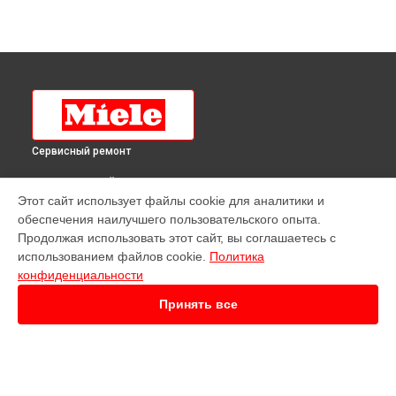
Сервисный ремонт
ВЫБЕРИ СВОЙ ГОРОД
Этот сайт использует файлы cookie для аналитики и
Ремонт посудомоечной машины G 6475 SCVi XXL Miele в
обеспечения наилучшего пользовательского опыта.
Краснодаре
Продолжая использовать этот сайт, вы соглашаетесь с
Ремонт посудомоечной машины G 6475 SCVi XXL Miele в
использованием файлов cookie.
Политика
Ростове-на-Дону
конфиденциальности
Ремонт посудомоечной машины G 6475 SCVi XXL Miele в
Нижнем Новгороде
Принять все
Ремонт посудомоечной машины G 6475 SCVi XXL Miele в
Новосибирске
Ремонт посудомоечной машины G 6475 SCVi XXL Miele в
Челябинске
Ремонт посудомоечной машины G 6475 SCVi XXL Miele в