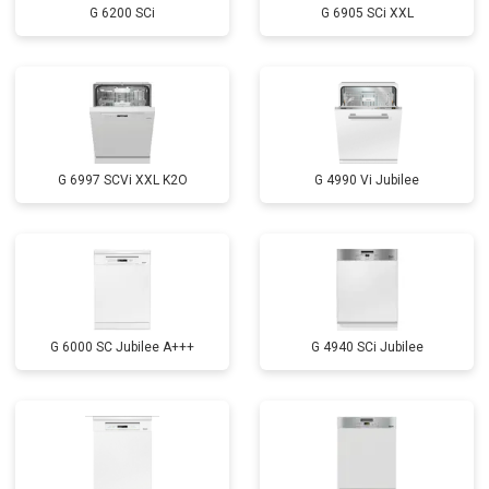
Ремонт платы управления
от 2590 ₽
Заказать
G 6200 SCi
G 6905 SCi XXL
(восстановление)
Замена датчика мутности
от 1900 ₽
Заказать
Замена датчика соли
от 1100 ₽
Заказать
Замена заливного клапана
от 1550 ₽
Заказать
G 6997 SCVi XXL K2O
G 4990 Vi Jubilee
Замена расходомера
от 1600 ₽
Заказать
Замена разбрызгивателя
от 750 ₽
Заказать
Замена пускового конденсатора
от 1550 ₽
Заказать
циркуляционного насоса
Замена проточного
от 2000 ₽
Заказать
нагревательного элемента
G 6000 SC Jubilee A+++
G 4940 SCi Jubilee
Замена прессостата
от 1590 ₽
Заказать
Замена П-образного уплотнителя
от 1600 ₽
Заказать
дверцы
Замена нижнего уплотнителя
от 1000 ₽
Заказать
дверцы