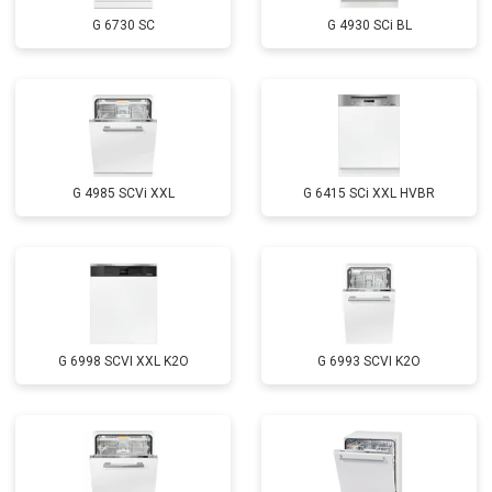
Замена заливного шланга с
от 1100 ₽
Заказать
системой Аквастоп
G 6730 SC
G 4930 SCi BL
Замена заливного шланга
от 850 ₽
Заказать
Диагностика
бесплатно
Заказать
G 4985 SCVi XXL
G 6415 SCi XXL HVBR
G 6998 SCVI XXL K2O
G 6993 SCVI K2O