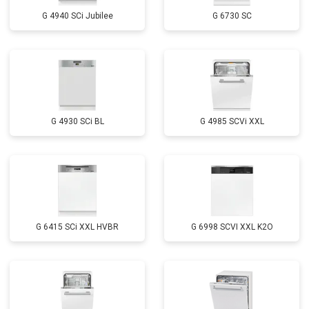
Замена заливного шланга с
от 1100 ₽
Заказать
системой Аквастоп
G 4940 SCi Jubilee
G 6730 SC
Замена заливного шланга
от 850 ₽
Заказать
Диагностика
бесплатно
Заказать
G 4930 SCi BL
G 4985 SCVi XXL
G 6415 SCi XXL HVBR
G 6998 SCVI XXL K2O