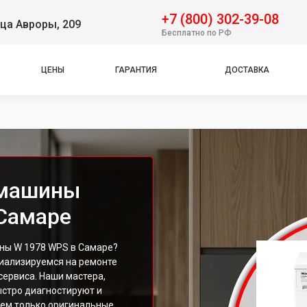
+7 (800) 302-39-08
ца Авроры, 209
Бесплатно по РФ
ЦЕНЫ
ГАРАНТИЯ
ДОСТАВКА
 машины
 Самаре
ны W 1978 WPS в Самаре?
иализируемся на ремонте
сервиса. Наши мастера,
стро диагностируют и
уем только оригинальные