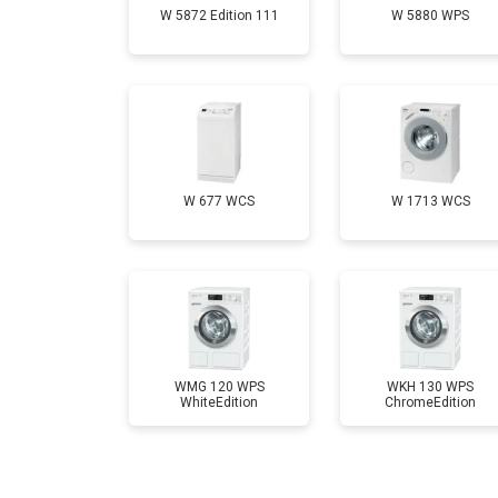
W 5872 Edition 111
W 5880 WPS
Замена селектора программ
Ремонт аквастопа
Замена опоры бака
W 677 WCS
W 1713 WCS
Замена бака
Замена нижнего противовеса
WMG 120 WPS
WKH 130 WPS
WhiteEdition
ChromeEdition
Замена дозатора моющих средств