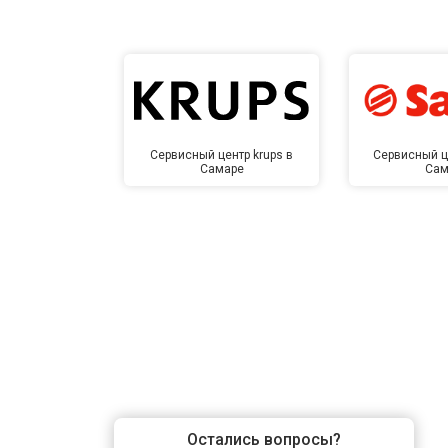
Замена заливного шланга
Замена прессостата
Замена сливного насоса
Сервисный центр krups в
Сервисный ц
Самаре
Сам
Замена сливного шланга
Замена циркуляционного насоса
Замена УБЛ
Замена приводного ремня
Остались вопросы?