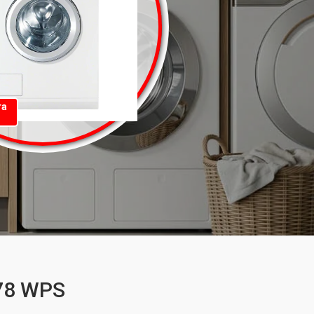
та
78 WPS