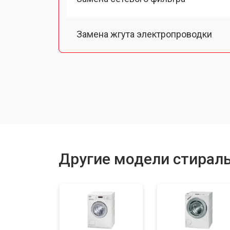
Замена жгута электропроводки
Замена шкива барабана
Замена мотора вентилятора сушки
Замена верхнего противовеса
Другие модели стирал
Замена пружин
Замена шторок барабана