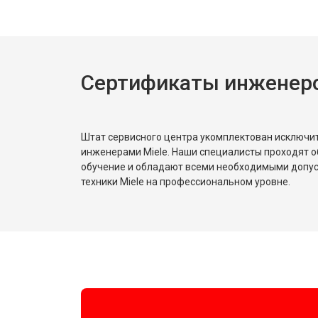
Ремонт или замена петли двери
Ремонт или замена патрубка
Сертификаты инженеро
Ремонт платы управления (восстан
Штат сервисного центра укомплектован исключ
Корпусный ремонт (замена резинок,
инженерами Miele. Наши специалисты проходят о
обучение и обладают всеми необходимыми допу
техники Miele на профессиональном уровне.
Замена крестовины
Замена щёток
Замена амортизаторов