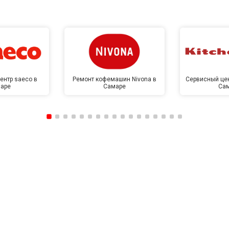
от 70 мин
о
от 60 мин
о
от 100 мин
о
ентр saeco в
Ремонт кофемашин Nivona в
Сервисный цен
аре
Самаре
Са
от 50 мин
о
от 110 мин
о
от 50 мин
о
от 80 мин
о