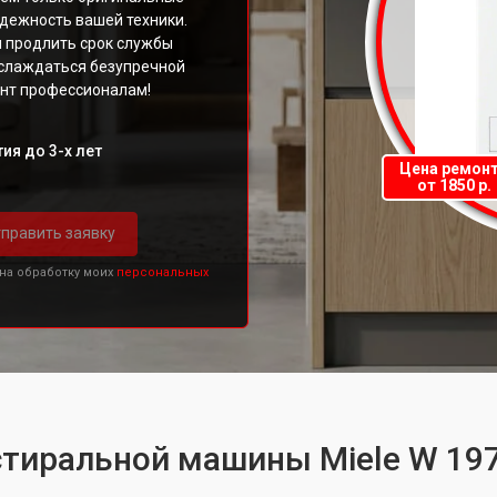
адежность вашей техники.
и продлить срок службы
аслаждаться безупречной
онт профессионалам!
ия до 3-х лет
Цена ремон
от 1850 р.
править заявку
 на обработку моих
персональных
 стиральной машины Miele W 19