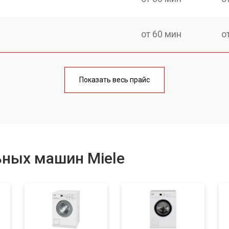
от 60 мин
о
от 100 мин
о
Показать весь прайс
от 70 мин
о
от 120 мин
о
ьных машин Miele
от 80 мин
о
от 100 мин
о