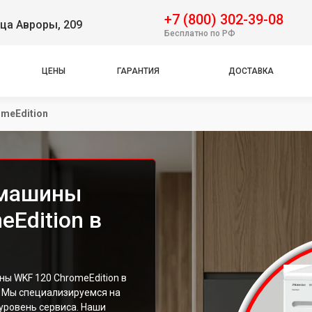
+7 (800) 302-39-08
ца Авроры, 209
Бесплатно по РФ
ЦЕНЫ
ГАРАНТИЯ
ДОСТАВКА
omeEdition
 машины
eEdition в
ы WKF 120 ChromeEdition в
! Мы специализируемся на
уровень сервиса. Наши