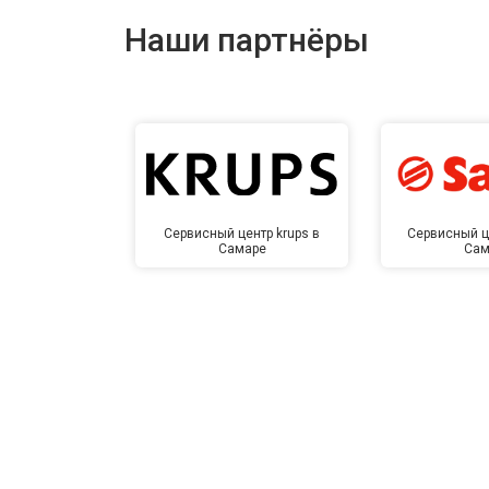
Наши партнёры
Замена заливного шланга
Замена прессостата
Замена сливного насоса
Сервисный центр krups в
Сервисный ц
Самаре
Сам
Замена сливного шланга
Замена циркуляционного насоса
Замена УБЛ