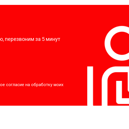
от 50 мин
о
?
от 90 мин
о
, перезвоним за 5 минут
от 70 мин
о
ры
от 70 мин
о
ое согласие на обработку моих
от 50 мин
о
от 100 мин
о
от 60 мин
о