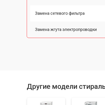
Замена сетевого фильтра
Замена жгута электропроводки
Замена шкива барабана
Замена мотора вентилятора сушки
Замена верхнего противовеса
Другие модели стирал
Замена пружин