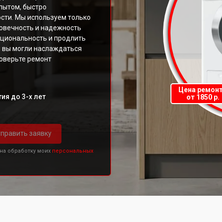
пытом, быстро
сти. Мы используем только
говечность и надежность
кциональность и продлить
 вы могли наслаждаться
оверьте ремонт
Цена ремон
ия до 3-х лет
от 1850 р.
править заявку
 на обработку моих
персональных