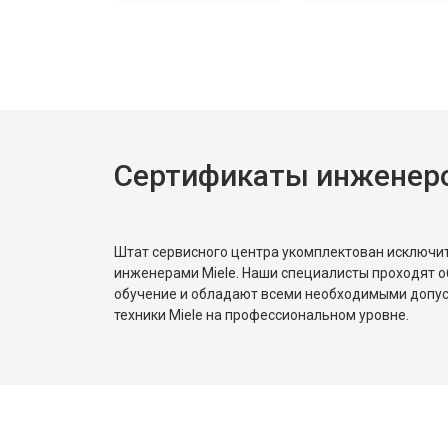
Ремонт или замена петли двери
Ремонт или замена патрубка
Сертификаты инженеро
Ремонт платы управления (восстан
Штат сервисного центра укомплектован исключ
Корпусный ремонт (замена резинок,
инженерами Miele. Наши специалисты проходят о
обучение и обладают всеми необходимыми допу
техники Miele на профессиональном уровне.
Замена крестовины
Замена щёток