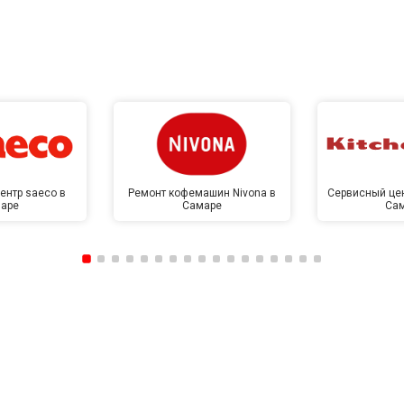
от 70 мин
о
от 60 мин
о
от 100 мин
о
ентр saeco в
Ремонт кофемашин Nivona в
Сервисный цен
аре
Самаре
Са
от 50 мин
о
от 110 мин
о
от 50 мин
о