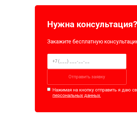
Замена амортизаторов
Нужна консультация
Замена подшипников
Закажите бесплатную консультацию
Замена мотора
Ремонт/замена датчика температу
Отправить заявку
Нажимая на кнопку отправить я даю св
Замена ТЭН
персональных данных.
Замена блока управления
Замена заливного клапана