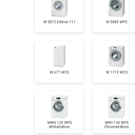
Замена шторок барабана
W 5872 Edition 111
W 5880 WPS
Замена селектора программ
Ремонт аквастопа
Замена опоры бака
W 677 WCS
W 1713 WCS
Замена бака
Замена нижнего противовеса
WMG 120 WPS
WKH 130 WPS
WhiteEdition
ChromeEdition
Замена дозатора моющих средств