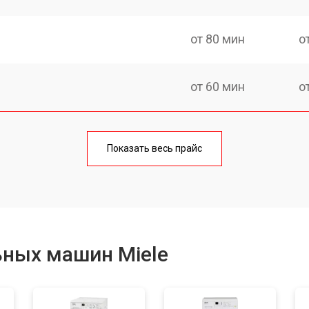
от 80 мин
о
от 60 мин
о
от 100 мин
о
Показать весь прайс
от 70 мин
о
от 120 мин
о
ьных машин Miele
от 80 мин
о